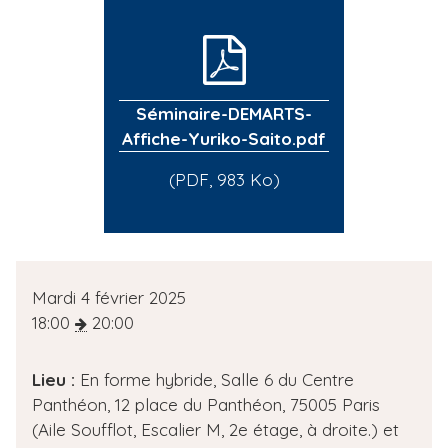
Séminaire-DEMARTS-
Affiche-Yuriko-Saito.pdf
(PDF, 983 Ko)
D
Mardi 4 février 2025
a
18:00
20:00
t
e
Lieu :
En forme hybride, Salle 6 du Centre
d
Panthéon, 12 place du Panthéon, 75005 Paris
e
(Aile Soufflot, Escalier M, 2e étage, à droite.) et
l