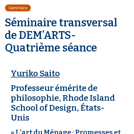
r
d
i
Séminaire
e
'
p
A
Séminaire transversal
a
r
l
i
de DEM’ARTS-
a
n
Quatrième séance
e
Yuriko Saito
Professeur émérite de
philosophie, Rhode Island
School of Design, États-
Unis
« L'art du Ménage : Promesses et