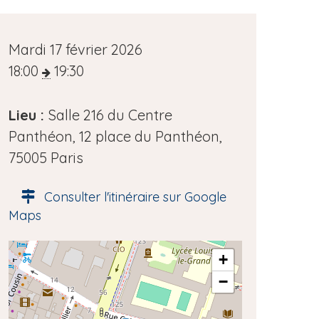
D
Mardi 17 février 2026
a
18:00
19:30
t
e
Lieu :
Salle 216 du Centre
d
Panthéon, 12 place du Panthéon,
e
75005 Paris
l
Consulter l'itinéraire sur Google
'
Maps
é
v
A
+
è
d
−
n
r
e
e
s