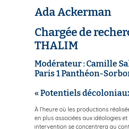
r
i
Ada Ackerman
a
n
e
Chargée de recher
THALIM
Modérateur : Camille Sal
Paris 1 Panthéon-Sorb
« Potentiels décoloniaux
À l’heure où les productions réalisée
en plus associées aux idéologies e
intervention se concentrera au cont