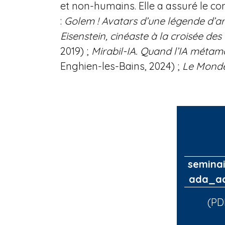
et non-humains. Elle a assuré le co
:
Golem ! Avatars d’une légende d’ar
Eisenstein, cinéaste à la croisée des
2019) ;
Mirabil-IA. Quand l’IA métam
Enghien-les-Bains, 2024) ;
Le Monde
semina
ada_ac
(PD