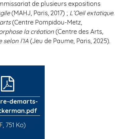
mmissariat de plusieurs expositions
gile
(MAHJ, Paris, 2017) ;
L’Oeil extatique.
 arts
(Centre Pompidou-Metz,
orphose la création
(Centre des Arts,
 selon l’IA
(Jeu de Paume, Paris, 2025).
ire-demarts-
kerman.pdf
F, 751 Ko)